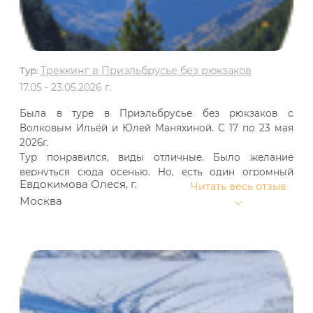
Треккинг в Приэльбрусье без рюкзаков
Тур:
17.05 - 23.05.2026 г.
Была в туре в Приэльбрусье без рюкзаков с
Волковым Ильёй и Юлей Маняхиной. С 17 по 23 мая
2026г.
Тур понравился, виды отличные. Было желание
вернуться сюда осенью. Но, есть один огромный
Евдокимова Олеся, г.
Читать весь отзыв
минус, который убил это желание. Это наше
Москва
месторазмещение....гостиница Седьмой регион.
Персонал хороший, кормили нормально. Но этот дом
размещен прям на трассе, с окнами на дорогу.
Доплачивала за одноместное размещение, что бы
спать на свежем воздухе с открытыми окнами и
никого этим не напрягать. Как итог всю неделю я
почти не спала, так как с закрытым окном душно, а
если окно открыть, это непрекращающий звук машин