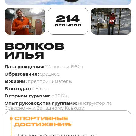
214
ВСЕ ФОТО
ОТЗЫВОВ
ВОЛКОВ
ИЛЬЯ
Дата рождения:
24 января 1980 г.
Образование:
среднее.
В жизни:
предприниматель.
В походах:
с 8 лет.
В горном туризме:
с 2012 г.
Опыт руководства группами:
инструктор по
Северному и Западному Кавказу.
СПОРТИВНЫЕ
ДОСТИЖЕНИЯ:
- 1-й взрослый разряд по плаванию;