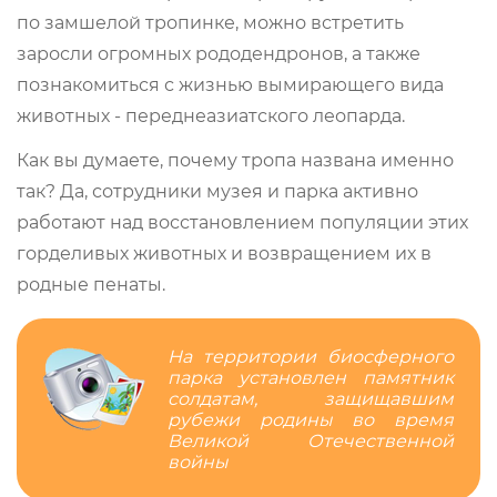
по замшелой тропинке, можно встретить
заросли огромных рододендронов, а также
познакомиться с жизнью вымирающего вида
животных - переднеазиатского леопарда.
Как вы думаете, почему тропа названа именно
так? Да, сотрудники музея и парка активно
работают над восстановлением популяции этих
горделивых животных и возвращением их в
родные пенаты.
На территории биосферного
парка установлен памятник
солдатам, защищавшим
рубежи родины во время
Великой Отечественной
войны