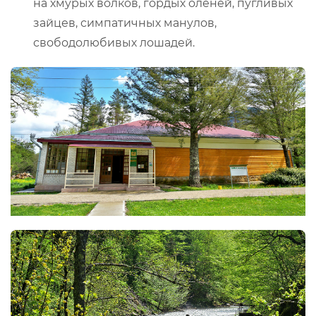
на хмурых волков, гордых оленей, пугливых
зайцев, симпатичных манулов,
свободолюбивых лошадей.