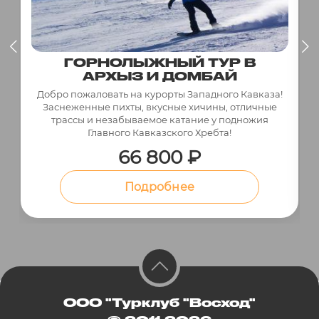
ГОРНОЛЫЖНЫЙ ТУР В
АРХЫЗ И ДОМБАЙ
Добро пожаловать на курорты Западного Кавказа!
Заснеженные пихты, вкусные хичины, отличные
трассы и незабываемое катание у подножия
Главного Кавказского Хребта!
66 800 ₽
Подробнее
ООО "Турклуб "Восход"