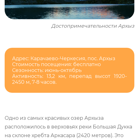
Достопримечательности Архыз
Адрес: Карачаево-Черкесия, пос. Архыз
Стоимость посещения: бесплатно
Сезонность: июнь-октябрь
Активность: 13,2 км, перепад высот 1920-
2450 м, 7-8 часов.
Одно из самых красивых озер Архыза
расположилось в верховьях реки Большая Дукка
на склоне хребта Аркасара (2420 метров). Это