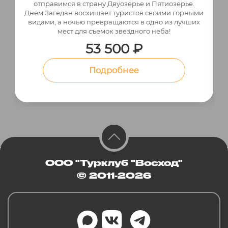
отправимся в страну Двуозерье и Пятиозерье.
Днем Загедан восхищает туристов своими горными
видами, а ночью превращаются в одно из лучших
мест для съемок звездного неба!
53 500 ₽
Подробнее
ООО "Турклуб "Восход"
© 2011-2026