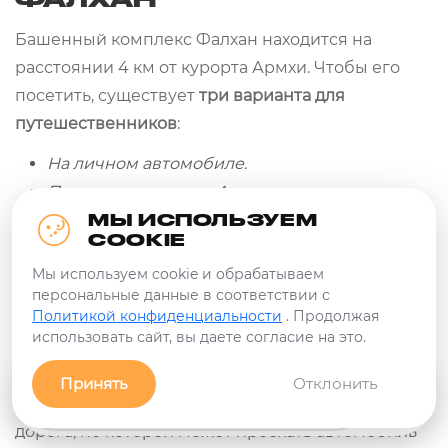
Башенный комплекс Фалхан находится на
расстоянии 4 км от курорта Армхи. Чтобы его
посетить, существует
три варианта для
путешественников
:
На личном автомобиле.
Пешком из курорта Армхи.
С экскурсией и профессиональным гидом.
МЫ ИСПОЛЬЗУЕМ
COOKIE
Мы используем cookie и обрабатываем
Какой вариант лучше, каждый выбирает сам, но
персональные данные в соответствии с
Политикой конфиденциальности
. Продолжая
всё же опыт подсказывает, что удобнее и
использовать сайт, вы даете согласие на это.
интереснее приезжать к башенному комплексу
Фалхан с экскурсией. До самой крепости,
Принять
Отклонить
находящейся на возвышении, идет грунтовая
Заявка
Связь с нами!
Фильтры
дорога, по которой может проехать автомобиль