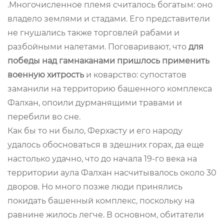
.Многочисленное племя считалось богатым: оно
владело землями и стадами. Его представители
не гнушались также торговлей рабами и
разбойными налетами. Поговаривают, что
для
победы над гамнаканами
пришлось применить
военную хитрость
и коварство: супостатов
заманили на территорию башенного комплекса
Фалхан, опоили дурманящими травами и
перебили во сне.
Как бы то ни было, Ферхасту и его народу
удалось обосноваться в здешних горах, да еще
настолько удачно, что до начала 19-го века на
территории аула
Фалхан насчитывалось около 30
дворов. Но много позже люди принялись
покидать башенный комплекс, поскольку на
равнине жилось легче. В основном, обитатели