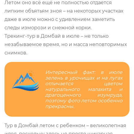
Летом оно всё ещё не полностью отдается
липким объятьям зноя – на некоторых участках
даже в июле можно с удивлением заметить
следы изморози и снежной корки.
Трекинг-тур в Домбай в июле – не только
незабываемое время, но и масса неповторимых
снимков.
Интересный факт: в июле
зелень в урочищах и на лугах
отличается цветом
натурального малахита и
драгоценного изумруда,
поэтому фото летом особенно
прекрасны.
Тур в Домбай летом с ребенком – великолепная
идея, поскольку здесь не просто шикарная