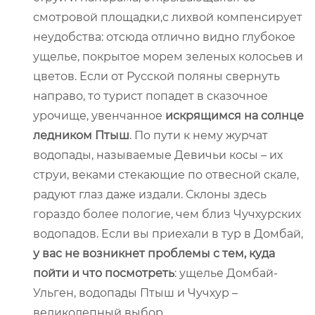
смотровой площадки,с лихвой компенсирует
неудобства: отсюда отлично видно глубокое
ущелье, покрытое морем зеленых колосьев и
цветов. Если от Русской поляны свернуть
направо, то турист попадет в сказочное
урочище, увенчанное
искрящимся на солнце
ледником Птыш
. По пути к нему журчат
водопады, называемые Девичьи косы – их
струи, веками стекающие по отвесной скале,
радуют глаз даже издали. Склоны здесь
гораздо более пологие, чем близ Чучхурских
водопадов. Если вы приехали в тур в Домбай,
у вас не возникнет проблемы с тем, куда
пойти и что посмотреть
: ущелье Домбай-
Ульген, водопады Птыш и Чучхур –
великолепный выбор.