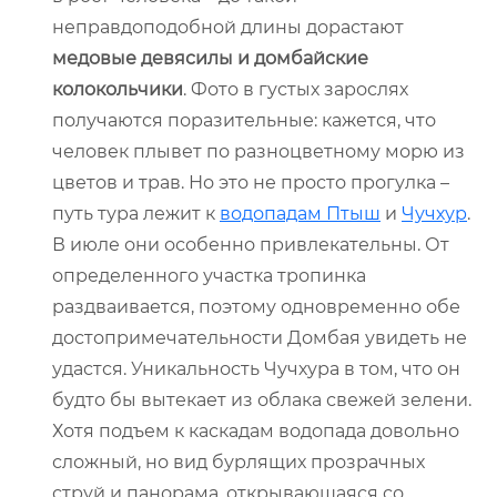
неправдоподобной длины дорастают
медовые девясилы и домбайские
колокольчики
. Фото в густых зарослях
получаются поразительные: кажется, что
человек плывет по разноцветному морю из
цветов и трав. Но это не просто прогулка –
путь тура лежит к
водопадам Птыш
и
Чучхур
.
В июле они особенно привлекательны. От
определенного участка тропинка
раздваивается, поэтому одновременно обе
достопримечательности Домбая увидеть не
удастся. Уникальность Чучхура в том, что он
будто бы вытекает из облака свежей зелени.
Хотя подъем к каскадам водопада довольно
сложный, но вид бурлящих прозрачных
струй и панорама, открывающаяся со