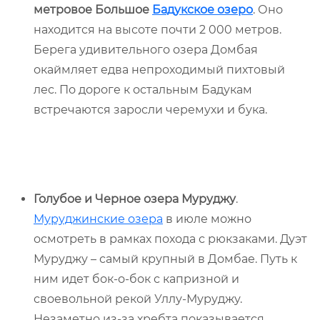
метровое Большое
Бадукское озеро
. Оно
находится на высоте почти 2 000 метров.
Берега удивительного озера Домбая
окаймляет едва непроходимый пихтовый
лес. По дороге к остальным Бадукам
встречаются заросли черемухи и бука.
Голубое и Черное озера Муруджу
.
Муруджинские озера
в июле можно
осмотреть в рамках похода с рюкзаками. Дуэт
Муруджу – самый крупный в Домбае. Путь к
ним идет бок-о-бок с капризной и
своевольной рекой Уллу-Муруджу.
Незаметно из-за хребта показывается