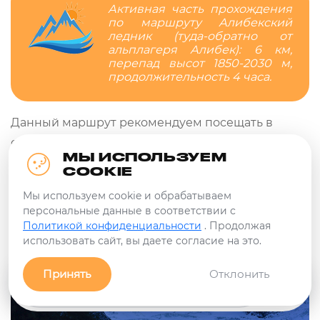
Активная часть прохождения
по маршруту Алибекский
ледник (туда-обратно от
альплагеря Алибек): 6 км,
перепад высот 1850-2030 м,
продолжительность 4 часа.
Данный маршрут рекомендуем посещать в
сопровождении инструктора.
МЫ ИСПОЛЬЗУЕМ
COOKIE
Мы используем cookie и обрабатываем
персональные данные в соответствии с
Политикой конфиденциальности
. Продолжая
использовать сайт, вы даете согласие на это.
Принять
Отклонить
Заявка
Связь с нами!
Фильтры