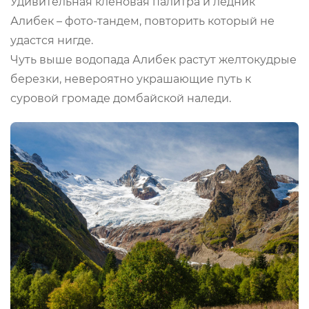
Удивительная кленовая палитра и ледник
Алибек – фото-тандем, повторить который не
удастся нигде.
Чуть выше водопада Алибек растут желтокудрые
березки, невероятно украшающие путь к
суровой громаде домбайской наледи.