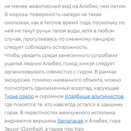
не менее живописный вид на Алибек, чем летом.
В морозы поверхность наледи не такая
скользкая, как в теплое время года, поскольку по
ней не текут ручьи талой воды, хотя в любом
случае, прогуливаясь по снежному панцирю
следует соблюдать осторожность.
Чтобы увидеть среди занесенного сугробами
ущелья ледник Алибек, поход зимой следует
организовывать совместно с гидом. В рамках
экскурсии, помимо названного объекта, можно
посмотреть одноименный водопад, чарующее
Турье озеро
и скромное
Кладбище альпинистов
,
где покоятся те, кто навсегда остался в здешних
горах. В окрестностях жемчужного исполина
виднеются вершины
Белалакая
и Алибек, гора
Эрцог (Домбай), а также пик Кап.