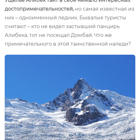
Ущелье Алибек таит в себе немало интересных
достопримечательностей,
но самая известная из
них – одноименный ледник. Бывалые туристы
считают – кто не видел застывший панцирь
Алибека, тот не посещал Домбай. Что же
примечательного в этой таинственной наледи?