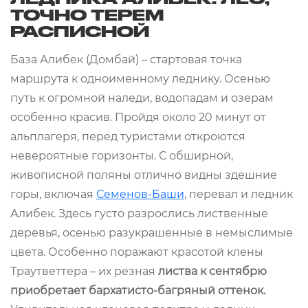
ТОЧНО ТЕРЕМ
РАСПИСНОЙ
База Алибек (Домбай) – стартовая точка
маршрута к одноименному леднику. Осенью
путь к огромной наледи, водопадам и озерам
особенно красив. Пройдя около 20 минут от
альплагеря, перед туристами откроются
невероятные горизонты. С обширной,
живописной поляны отлично видны здешние
горы, включая
Семенов-Баши
, перевал и ледник
Алибек. Здесь густо разрослись лиственные
деревья, осенью разукрашенные в немыслимые
цвета. Особенно поражают красотой клены
Траутветтера – их резная
листва к сентябрю
приобретает бархатисто-багряный оттенок.