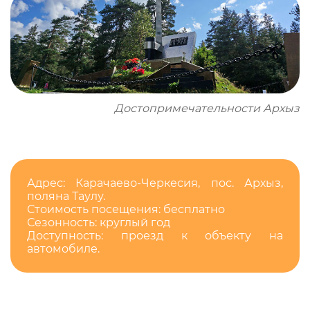
Достопримечательности Архыз
Адрес: Карачаево-Черкесия, пос. Архыз,
поляна Таулу.
Стоимость посещения: бесплатно
Сезонность: круглый год
Доступность: проезд к объекту на
автомобиле.