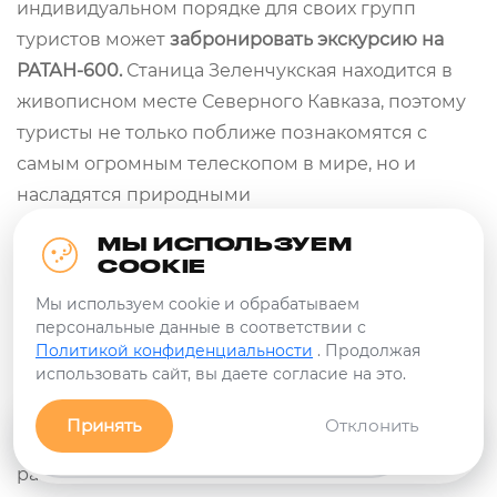
индивидуальном порядке для своих групп
туристов может
забронировать экскурсию на
РАТАН-600.
Станица Зеленчукская находится в
живописном месте Северного Кавказа, поэтому
туристы не только поближе познакомятся с
самым огромным телескопом в мире, но и
насладятся природными
достопримечательностями края – снежными
МЫ ИСПОЛЬЗУЕМ
шапками гор, густым лесным покровом,
COOKIE
шелковыми травами лугов.
Мы используем cookie и обрабатываем
Отзывы о РАТАНЕ неизменно восторженные,
персональные данные в соответствии с
ведь вблизи он выглядит потрясающе
Политикой конфиденциальности
. Продолжая
использовать сайт, вы даете согласие на это.
громадным, причем настолько, что с
поверхности земли осознать его истинные
Принять
Отклонить
масштабы крайне непросто. Колоссальные
Заявка
Связь с нами!
Фильтры
размеры телескопа реально осознать, если