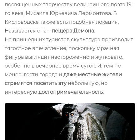
посвящённых творчеству величайшего поэта 19-
го века, Михаила Юрьевича Лермонтова. В
Кисловодске также есть подобная локация.
Называется она –
пещера Демона.
На пришедших туристов скульптура производит
тягостное впечатление, поскольку мрачная
фигура выглядит настороженно и жутковато,
особенно в вечернее время суток. И, тем не
менее, гости города и
даже местные жители
стремятся посетить эту
небольшую, но
интересную
достопримечательность
.