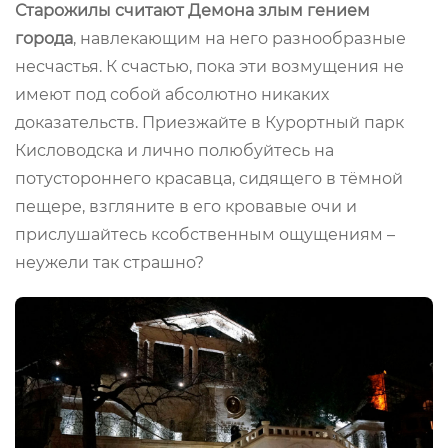
Старожилы считают Демона злым гением
города
, навлекающим на него разнообразные
несчастья. К счастью, пока эти возмущения не
имеют под собой абсолютно никаких
доказательств. Приезжайте в Курортный парк
Кисловодска и лично полюбуйтесь на
потустороннего красавца, сидящего в тёмной
пещере, взгляните в его кровавые очи и
прислушайтесь ксобственным ощущениям –
неужели так страшно?