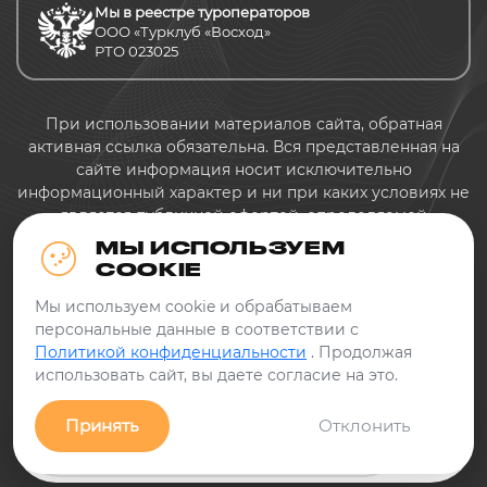
Мы в реестре туроператоров
ООО «Турклуб «Восход»
РТО 023025
При использовании материалов сайта, обратная
активная ссылка обязательна. Вся представленная на
сайте информация носит исключительно
информационный характер и ни при каких условиях не
является публичной офертой, определяемой
положениями Статьи 437 Гражданского кодекса
МЫ ИСПОЛЬЗУЕМ
Российской Федерации.
COOKIE
Политика конфиденциальности
Мы используем cookie и обрабатываем
персональные данные в соответствии с
Политикой конфиденциальности
. Продолжая
использовать сайт, вы даете согласие на это.
Принять
Отклонить
Заявка
Связь с нами!
Фильтры