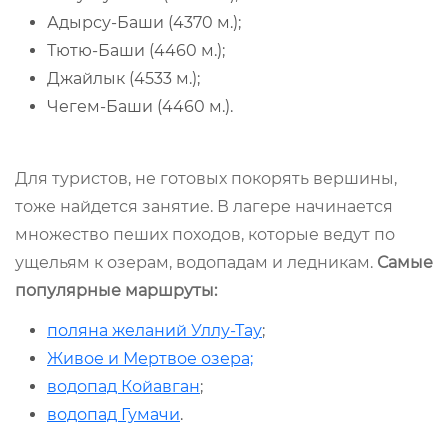
Адырсу-Баши (4370 м.);
Тютю-Баши (4460 м.);
Джайлык (4533 м.);
Чегем-Баши (4460 м.).
Для туристов, не готовых покорять вершины,
тоже найдется занятие. В лагере начинается
множество пеших походов, которые ведут по
ущельям к озерам, водопадам и ледникам.
Самые
популярные маршруты:
поляна желаний Уллу-Тау
;
Живое и Мертвое озера;
водопад Койавган
;
водопад Гумачи
.