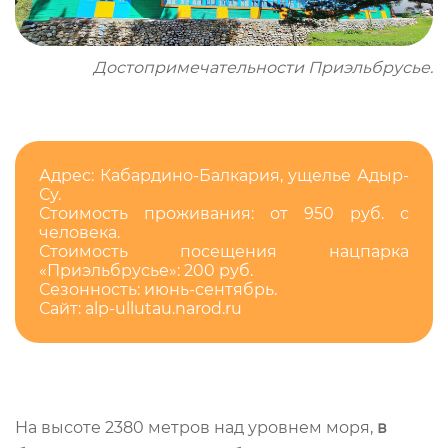
Достопримечательности Приэльбрусье.
Адрес: Кабардино-Балкария, ущелье Адыр-
Су.
Стоимость проживания: от 950 руб. с
человека.
Стоимость посещения нацпарка
«Приэльбрусье»: 200 руб.
Сезонность: июнь-сентябрь.
Сайт: alp-ullutau.narod.ru
На высоте 2380 метров над уровнем моря,
в