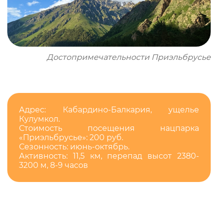
Достопримечательности Приэльбрусье
Адрес: Кабардино-Балкария, ущелье
Кулумкол.
Стоимость посещения нацпарка
«Приэльбрусье»: 200 руб.
Сезонность: июнь-октябрь.
Активность: 11,5 км, перепад высот 2380-
3200 м, 8-9 часов