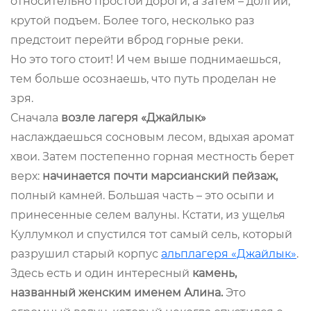
относительно простой дороги, а затем – долгий,
крутой подъем. Более того, несколько раз
предстоит перейти вброд горные реки.
Но это того стоит! И чем выше поднимаешься,
тем больше осознаешь, что путь проделан не
зря.
Сначала
возле лагеря «Джайлык»
наслаждаешься сосновым лесом, вдыхая аромат
хвои. Затем постепенно горная местность берет
верх:
начинается почти марсианский пейзаж,
полный камней. Большая часть – это осыпи и
принесенные селем валуны. Кстати, из ущелья
Куллумкол и спустился тот самый сель, который
разрушил старый корпус
альплагеря «Джайлык»
.
Здесь есть и один интересный
камень,
названный женским именем Алина.
Это