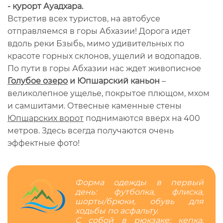
- курорт Ауадхара.
Встретив всех туристов, на автобусе
отправляемся в горы Абхазии! Дорога идет
вдоль реки Бзыбь, мимо удивительных по
красоте горных склонов, ущелий и водопадов.
По пути в горы Абхазии нас ждет живописное
Голубое озеро
и Юпшарский каньон
–
великолепное ущелье, покрытое плющом, мхом
и самшитами. Отвесные каменные стены
Юпшарских ворот
поднимаются вверх на 400
метров. Здесь всегда получаются очень
эффектные фото!
Форма одежды в первый
день: футболка, флиска,
шорты/брюки, обувь для
ходьбы по асфальту.
С собой в рюкзаке: кепка,