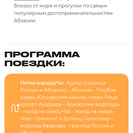
близко от моря и прогулки по самым
популярным достопримечательностям
Абхазии.
ПРОГРАММА
ПОЕЗДКИ:
Нитка маршрута:
г. Адлер (граница
России и Абхазии) – Абхазия - Голубое
озеро, Юпшарский каньон, озеро Рица,
курорт Ауадхара – Аджарские водопады
- поход на озеро Чха - поход на озеро
Мзы - треккинг в Долину Семи озер –
водопад Авадхара - граница России и
Абхазии.