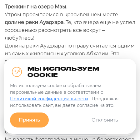
Треккинг на озеро Мзы.
Утром просыпаемся в красивейшем месте -
долине реки Ауадхара.
Те, кто вчера еще не успел
хорошенько рассмотреть все вокруг –
любуйтесь!
Долина реки Ауадхара по праву считается одним
из самых живописных уголков Абхазии. Эта
земля богата огромными запасами целебной,
МЫ ИСПОЛЬЗУЕМ
минеральной воды. Здесь находится более 30
COOKIE
источников, из которых набирают воду и
доставляют ее в Сухум, на завод по розливу
Мы используем cookie и обрабатываем
персональные данные в соответствии с
минеральных вод.
Политикой конфиденциальности
. Продолжая
Мы же с вами попробуем воду прямо из
использовать сайт, вы даете согласие на это.
источника и совершим треккинг
к изумрудному
озеру Мзы.
Оно расположено на хребте Ацытаку,
Принять
Отклонить
на высоте 2050 м.
Озеро большое – его длина
Заявка
Связь с нами!
Фильтры
около 100 метров!
На радость фотографам, в июне на берегах озера