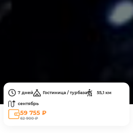
7 дней
Гостиница / турбаза
55,1 км
сентябрь
59 755 ₽
62 900 ₽