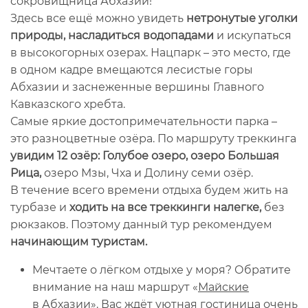
сокровищница Абхазии!
Здесь все ещё можно увидеть
нетронутые уголки
природы, насладиться водопадами
и искупаться
в высокогорных озерах. Нацпарк – это место, где
в одном кадре вмещаются лесистые горы
Абхазии и заснеженные вершины Главного
Кавказского хребта.
Самые яркие достопримечательности парка –
это разноцветные озёра. По маршруту треккинга
увидим 12 озёр: Голубое озеро, озеро Большая
Рица,
озеро Мзы, Чха и Долину семи озёр.
В течение всего времени отдыха будем жить на
турбазе и
ходить на все треккинги налегке,
без
рюкзаков. Поэтому данный тур рекомендуем
начинающим туристам.
Мечтаете о лёгком отдыхе у моря? Обратите
внимание на наш маршрут «
Майские
в Абхазии
». Вас ждёт уютная гостиница очень