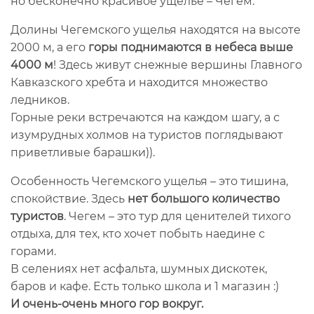
но бесконечно красивое ущелье – Чегем.
Долины Чегемского ущелья находятся на высоте
2000 м, а его
горы поднимаются в небеса выше
4000 м
! Здесь живут снежные вершины Главного
Кавказского хребта и находится множество
ледников.
Горные реки встречаются на каждом шагу, а с
изумрудных холмов на туристов поглядывают
приветливые барашки)).
Особенность Чегемского ущелья – это тишина,
спокойствие. Здесь
нет большого количество
туристов
. Чегем – это тур для ценителей тихого
отдыха, для тех, кто хочет побыть наедине с
горами.
В селениях нет асфальта, шумных дискотек,
баров и кафе. Есть только школа и 1 магазин :)
И очень-очень много гор вокруг.