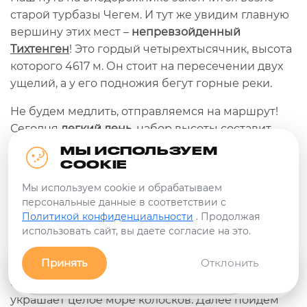
старой турбазы Чегем. И тут же увидим главную
вершину этих мест –
непревзойденный
Тихтенген
! Это гордый четырехтысячник, высота
которого 4617 м. Он стоит на пересечении двух
ущелий, а у его подножия бегут горные реки.
Не будем медлить, отправляемся на маршрут!
Сегодня
легкий день
, набор высоты составит
всего лишь около 200 м. Зато какая приятная
МЫ ИСПОЛЬЗУЕМ
тропа в этом ущелье! Она ведет по
хвойному
COOKIE
лесу
, далее переводит по мостику через речку и
Мы используем cookie и обрабатываем
выводит к развилку. Направо пойдешь – на
персональные данные в соответствии с
нарзан попадешь, налево пойдешь – к леднику в
Политикой конфиденциальности
. Продолжая
использовать сайт, вы даете согласие на это.
гости придешь!
Идем сразу к леднику
! Тропинка еще немного
Принять
Отклонить
пройдет по тенистому лесу, а затем выведет на
Заявка
Связь с нами!
Фильтры
огромную, роскошную поляну, которую по осени
украшает целое море колосков. Далее пойдем