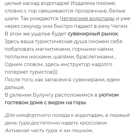
целый каскад водопадов! Издалека похоже,
словно с гор свешиваются прозрачные, белые
шали. Так рождаются
Чегемские водопады
и уже
через секунду они быстро падают в реку Чегем.
В этом же ущелье будет
сувенирный рынок
.
Здесь ваша туристическая душа сможем себя
побаловать магнитиками, горными чаями,
теплыми носками, шалями, браслетиками…
Одним словом, здесь инструктор надолго
потеряет туристов)))
После того, как запасемся сувенирами, едем
дальше.
В
с
елении Булунгу расположимся в
уютном
гостевом доме с видом на горы
.
Для комфортного похода к водопадам, в первый
день тура достаточно надеть кроссовки.
Активная часть тура: 4 км пешком.