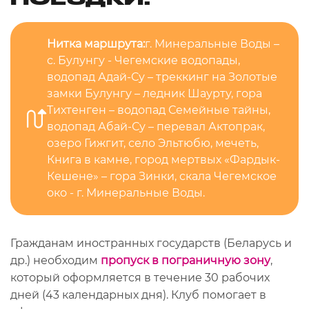
Нитка маршрута:
г. Минеральные Воды –
с. Булунгу - Чегемские водопады,
водопад Адай-Су – треккинг на Золотые
замки Булунгу – ледник Шаурту, гора
Тихтенген – водопад Семейные тайны,
водопад Абай-Су – перевал Актопрак,
озеро Гижгит, село Эльтюбю, мечеть,
Книга в камне, город мертвых «Фардык-
Кешене» – гора Зинки, скала Чегемское
око - г. Минеральные Воды.
Гражданам иностранных государств (Беларусь и
др.) необходим
пропуск в пограничную зону
,
который оформляется в течение 30 рабочих
дней (43 календарных дня). Клуб помогает в