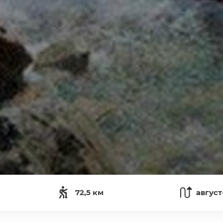
72,5 км
август