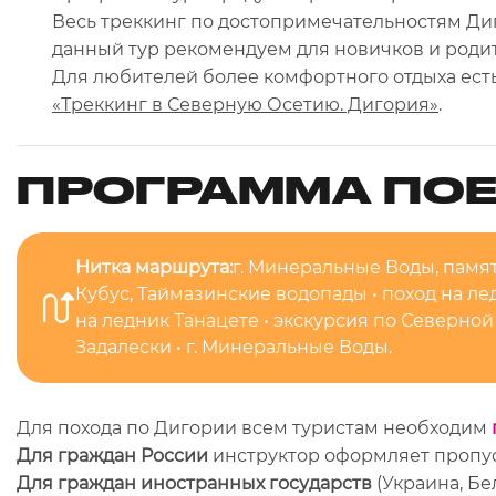
Весь треккинг по достопримечательностям Ди
данный тур рекомендуем для новичков и родит
Для любителей более комфортного отдыха ест
«Треккинг в Северную Осетию. Дигория»
.
ПРОГРАММА ПОЕ
Нитка маршрута:
г. Минеральные Воды, памят
Кубус, Таймазинские водопады • поход на ле
на ледник Танацете • экскурсия по Северно
Задалески • г. Минеральные Воды.
Для похода по Дигории всем туристам необходим
Для граждан России
инструктор оформляет пропус
Для граждан иностранных государств
(Украина, Б