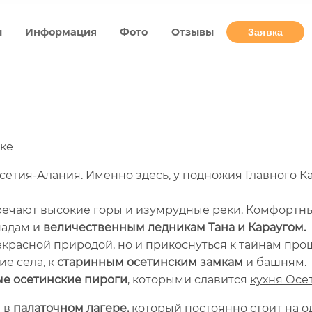
ы
Информация
Фото
Отзывы
Заявка
гке
Осетия-Алания. Именно здесь, у подножия Главного К
речают высокие горы и изумрудные реки. Комфортн
падам и
величественным ледникам Тана и Караугом.
красной природой, но и прикоснуться к тайнам прош
е села, к
старинным осетинским замкам
и башням.
ые
осетинские пироги
,
которыми славится
кухня Осе
 в
палаточном лагере,
который постоянно стоит на о