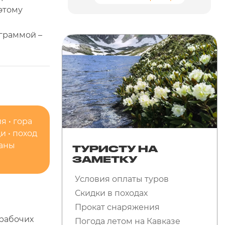
этому
граммой –
я • гора
и • поход
Наны
ТУРИСТУ НА
ЗАМЕТКУ
Условия оплаты туров
Скидки в походах
Прокат снаряжения
 рабочих
Погода летом на Кавказе