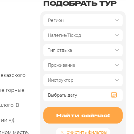
ПОДОБРАТЬ ТУР
авказского
ые горные
лого. В
Найти сейчас!
тии
=)).
очистить фильтры
дном месте.