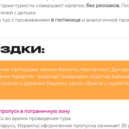
гории туристы совершают налегке,
без рюкзаков.
По
елей с детьми.
ь тур с проживанием
в гостинице
и аналогичной про
ЗДКИ:
ник Уастырджи, каньон Ахсинта, Чертов мост, Дигори
дник Караугом • водопад Галдаридон, водопад Байрад
й Осетии к древним башням, замок «Фрегат», музей 
пропуск в пограничную зону
.
к во время проведения тура.
еларусь, Израиль) оформление пропуска занимает 30