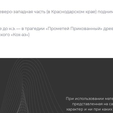
Северо-западная часть (в Краснодарском крае) подним
ке до н.э. — в трагедии «Прометей Прикованный» дре
кого «Кох-аз»)
При использовании матер
представленная на 
характер и ни при каки