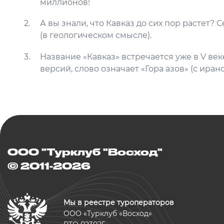
миллионов!
А вы знали, что Кавказ до сих пор растет? 
(в геологическом смысле).
Название «Кавказ» встречается уже в V ве
версий, слово означает «Гора азов» (с иранс
ООО "Турклуб "Восход"
© 2011-2026
Мы в реестре туроператоров
ООО «Турклуб «Восход»