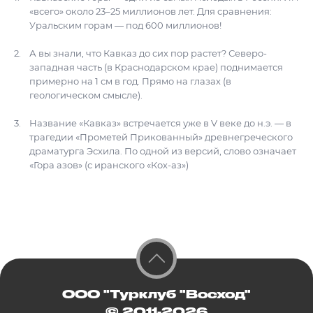
«всего» около 23–25 миллионов лет. Для сравнения:
Уральским горам — под 600 миллионов!
А вы знали, что Кавказ до сих пор растет? Северо-
западная часть (в Краснодарском крае) поднимается
примерно на 1 см в год. Прямо на глазах (в
геологическом смысле).
Название «Кавказ» встречается уже в V веке до н.э. — в
трагедии «Прометей Прикованный» древнегреческого
драматурга Эсхила. По одной из версий, слово означает
«Гора азов» (с иранского «Кох-аз»)
ООО "Турклуб "Восход"
© 2011-2026