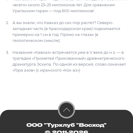
«всего» около 23–25 миллионов лет. Для сравнения:
Уральским горам — под 600 миллионов!
А вы знали, что Кавказ до сих пор растет? Северо-
западная часть (в Краснодарском крае) поднимается
примерно на 1 см в год. Прямо на глазах (в
геологическом смысле).
Название «Кавказ» встречается уже в V веке до н.э. — в
трагедии «Прометей Прикованный» древнегреческого
драматурга Эсхила. По одной из версий, слово означает
«Гора азов» (с иранского «Кох-аз»)
ООО "Турклуб "Восход"
© 2011-2026