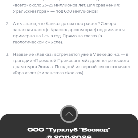
«всего» около 23–25 миллионов лет. Для сравнения:
Уральским горам — под 600 миллионов!
А вы знали, что Кавказ до сих пор растет? Северо-
западная часть (в Краснодарском крае) поднимается
примерно на 1 см в год. Прямо на глазах (в
геологическом смысле).
Название «Кавказ» встречается уже в V веке до н.э. — в
трагедии «Прометей Прикованный» древнегреческого
драматурга Эсхила. По одной из версий, слово означает
«Гора азов» (с иранского «Кох-аз»)
ООО "Турклуб "Восход"
© 2011-2026