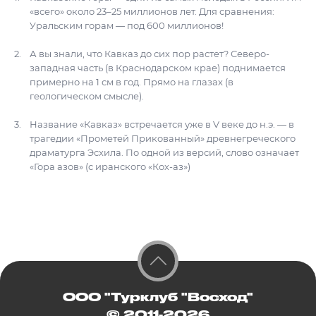
«всего» около 23–25 миллионов лет. Для сравнения:
Уральским горам — под 600 миллионов!
А вы знали, что Кавказ до сих пор растет? Северо-
западная часть (в Краснодарском крае) поднимается
примерно на 1 см в год. Прямо на глазах (в
геологическом смысле).
Название «Кавказ» встречается уже в V веке до н.э. — в
трагедии «Прометей Прикованный» древнегреческого
драматурга Эсхила. По одной из версий, слово означает
«Гора азов» (с иранского «Кох-аз»)
ООО "Турклуб "Восход"
© 2011-2026