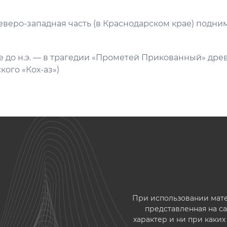
Северо-западная часть (в Краснодарском крае) подним
ке до н.э. — в трагедии «Прометей Прикованный» дре
кого «Кох-аз»)
При использовании матер
представленная на 
характер и ни при каки