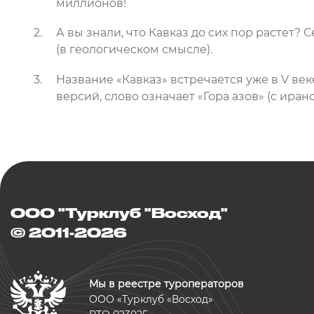
миллионов!
А вы знали, что Кавказ до сих пор растет? 
(в геологическом смысле).
Название «Кавказ» встречается уже в V ве
версий, слово означает «Гора азов» (с иранс
ООО "Турклуб "Восход"
© 2011-2026
Мы в реестре туроператоров
ООО «Турклуб «Восход»