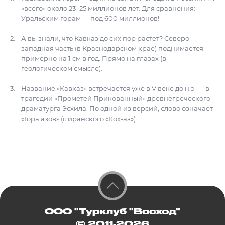
«всего» около 23–25 миллионов лет. Для сравнения:
Уральским горам — под 600 миллионов!
А вы знали, что Кавказ до сих пор растет? Северо-
западная часть (в Краснодарском крае) поднимается
примерно на 1 см в год. Прямо на глазах (в
геологическом смысле).
Название «Кавказ» встречается уже в V веке до н.э. — в
трагедии «Прометей Прикованный» древнегреческого
драматурга Эсхила. По одной из версий, слово означает
«Гора азов» (с иранского «Кох-аз»)
ООО "Турклуб "Восход"
© 2011-2026