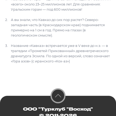
«всего» около 23–25 миллионов лет. Для сравнения:
Уральским горам — под 600 миллионов!
А вы знали, что Кавказ до сих пор растет? Северо-
западная часть (в Краснодарском крае) поднимается
примерно на 1 см в год. Прямо на глазах (в
геологическом смысле).
Название «Кавказ» встречается уже в V веке до н.э. — в
трагедии «Прометей Прикованный» древнегреческого
драматурга Эсхила. По одной из версий, слово означает
«Гора азов» (с иранского «Кох-аз»)
ООО "Турклуб "Восход"
© 2011-2026