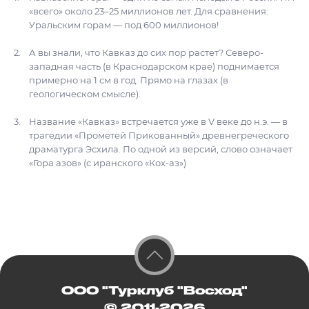
«всего» около 23–25 миллионов лет. Для сравнения:
Уральским горам — под 600 миллионов!
А вы знали, что Кавказ до сих пор растет? Северо-
западная часть (в Краснодарском крае) поднимается
примерно на 1 см в год. Прямо на глазах (в
геологическом смысле).
Название «Кавказ» встречается уже в V веке до н.э. — в
трагедии «Прометей Прикованный» древнегреческого
драматурга Эсхила. По одной из версий, слово означает
«Гора азов» (с иранского «Кох-аз»)
ООО "Турклуб "Восход"
© 2011-2026