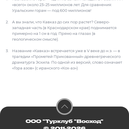
«всего» около 23–25 миллионов лет. Для сравнения:
Уральским горам — под 600 миллионов!
А вы знали, что Кавказ до сих пор растет? Северо-
западная часть (в Краснодарском крае) поднимается
примерно на 1 см в год. Прямо на глазах (в
геологическом смысле).
Название «Кавказ» встречается уже в V веке до н.э. — в
трагедии «Прометей Прикованный» древнегреческого
драматурга Эсхила. По одной из версий, слово означает
«Гора азов» (с иранского «Кох-аз»)
ООО "Турклуб "Восход"
© 2011-2026