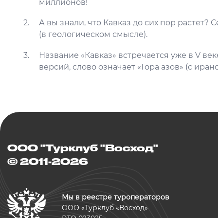
миллионов!
А вы знали, что Кавказ до сих пор растет? 
(в геологическом смысле).
Название «Кавказ» встречается уже в V ве
версий, слово означает «Гора азов» (с иранс
ООО "Турклуб "Восход"
© 2011-2026
Мы в реестре туроператоров
ООО «Турклуб «Восход»