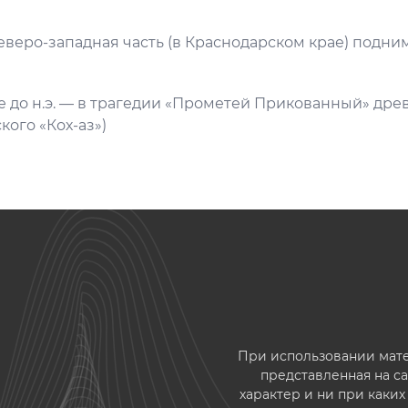
Северо-западная часть (в Краснодарском крае) подним
ке до н.э. — в трагедии «Прометей Прикованный» дре
кого «Кох-аз»)
При использовании матер
представленная на 
характер и ни при каки