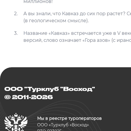
миллионов!
А вы знали, что Кавказ до сих пор растет? 
(в геологическом смысле).
Название «Кавказ» встречается уже в V ве
версий, слово означает «Гора азов» (с иранс
ООО "Турклуб "Восход"
© 2011-2026
Мы в реестре туроператоров
ООО «Турклуб «Восход»