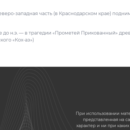
Северо-западная часть (в Краснодарском крае) подним
ке до н.э. — в трагедии «Прометей Прикованный» дре
кого «Кох-аз»)
При использовании матер
представленная на 
характер и ни при каки