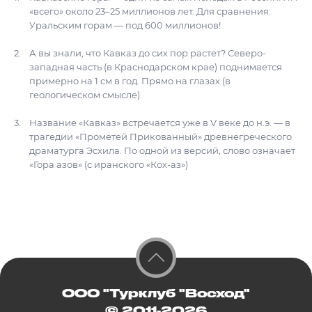
«всего» около 23–25 миллионов лет. Для сравнения:
Уральским горам — под 600 миллионов!
А вы знали, что Кавказ до сих пор растет? Северо-
западная часть (в Краснодарском крае) поднимается
примерно на 1 см в год. Прямо на глазах (в
геологическом смысле).
Название «Кавказ» встречается уже в V веке до н.э. — в
трагедии «Прометей Прикованный» древнегреческого
драматурга Эсхила. По одной из версий, слово означает
«Гора азов» (с иранского «Кох-аз»)
ООО "Турклуб "Восход"
© 2011-2026