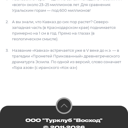
«всего» около 23–25 миллионов лет. Для сравнения:
Уральским горам — под 600 миллионов!
А вы знали, что Кавказ до сих пор растет? Северо-
западная часть (в Краснодарском крае) поднимается
примерно на 1 см в год. Прямо на глазах (в
геологическом смысле).
Название «Кавказ» встречается уже в V веке до н.э. — в
трагедии «Прометей Прикованный» древнегреческого
драматурга Эсхила. По одной из версий, слово означает
«Гора азов» (с иранского «Кох-аз»)
ООО "Турклуб "Восход"
© 2011-2026