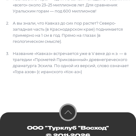
«всего» около 23–25 миллионов лет. Для сравнения:
Уральским горам — под 600 миллионов!
А вы знали, что Кавказ до сих пор растет? Северо-
западная часть (в Краснодарском крае) поднимается
примерно на 1 см в год. Прямо на глазах (в
геологическом смысле).
Название «Кавказ» встречается уже в V веке до н.э. — в
трагедии «Прометей Прикованный» древнегреческого
драматурга Эсхила. По одной из версий, слово означает
«Гора азов» (с иранского «Кох-аз»)
ООО "Турклуб "Восход"
© 2011-2026