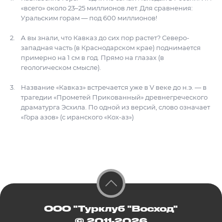
«всего» около 23–25 миллионов лет. Для сравнения:
Уральским горам — под 600 миллионов!
А вы знали, что Кавказ до сих пор растет? Северо-
западная часть (в Краснодарском крае) поднимается
примерно на 1 см в год. Прямо на глазах (в
геологическом смысле).
Название «Кавказ» встречается уже в V веке до н.э. — в
трагедии «Прометей Прикованный» древнегреческого
драматурга Эсхила. По одной из версий, слово означает
«Гора азов» (с иранского «Кох-аз»)
ООО "Турклуб "Восход"
© 2011-2026