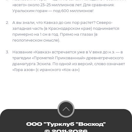
«всего» около 23–25 миллионов лет. Для сравнения:
Уральским горам — под 600 миллионов!
А вы знали, что Кавказ до сих пор растет? Северо-
западная часть (в Краснодарском крае) поднимается
примерно на 1 см в год. Прямо на глазах (в
геологическом смысле).
Название «Кавказ» встречается уже в V веке до н.э. — в
трагедии «Прометей Прикованный» древнегреческого
драматурга Эсхила. По одной из версий, слово означает
«Гора азов» (с иранского «Кох-аз»)
ООО "Турклуб "Восход"
© 2011-2026