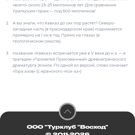
«всего» около 23–25 миллионов лет. Для сравнения:
Уральским горам — под 600 миллионов!
А вы знали, что Кавказ до сих пор растет? Северо-
западная часть (в Краснодарском крае) поднимается
примерно на 1 см в год. Прямо на глазах (в
геологическом смысле).
Название «Кавказ» встречается уже в V веке до н.э. — в
трагедии «Прометей Прикованный» древнегреческого
драматурга Эсхила. По одной из версий, слово означает
«Гора азов» (с иранского «Кох-аз»)
ООО "Турклуб "Восход"
© 2011-2026