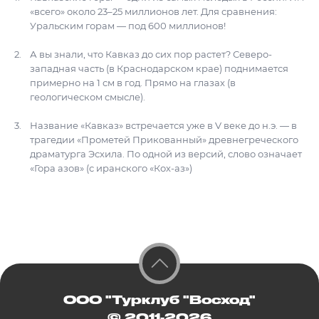
«всего» около 23–25 миллионов лет. Для сравнения:
Уральским горам — под 600 миллионов!
А вы знали, что Кавказ до сих пор растет? Северо-
западная часть (в Краснодарском крае) поднимается
примерно на 1 см в год. Прямо на глазах (в
геологическом смысле).
Название «Кавказ» встречается уже в V веке до н.э. — в
трагедии «Прометей Прикованный» древнегреческого
драматурга Эсхила. По одной из версий, слово означает
«Гора азов» (с иранского «Кох-аз»)
ООО "Турклуб "Восход"
© 2011-2026