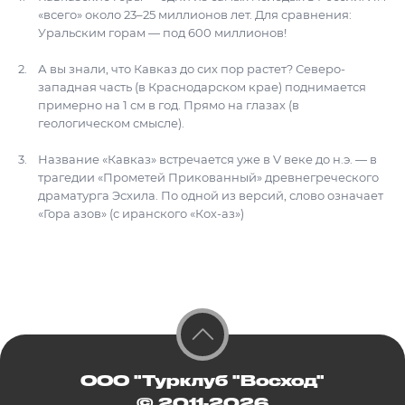
«всего» около 23–25 миллионов лет. Для сравнения:
Уральским горам — под 600 миллионов!
А вы знали, что Кавказ до сих пор растет? Северо-
западная часть (в Краснодарском крае) поднимается
примерно на 1 см в год. Прямо на глазах (в
геологическом смысле).
Название «Кавказ» встречается уже в V веке до н.э. — в
трагедии «Прометей Прикованный» древнегреческого
драматурга Эсхила. По одной из версий, слово означает
«Гора азов» (с иранского «Кох-аз»)
ООО "Турклуб "Восход"
© 2011-2026