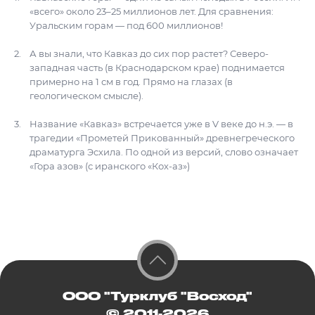
«всего» около 23–25 миллионов лет. Для сравнения:
Уральским горам — под 600 миллионов!
А вы знали, что Кавказ до сих пор растет? Северо-
западная часть (в Краснодарском крае) поднимается
примерно на 1 см в год. Прямо на глазах (в
геологическом смысле).
Название «Кавказ» встречается уже в V веке до н.э. — в
трагедии «Прометей Прикованный» древнегреческого
драматурга Эсхила. По одной из версий, слово означает
«Гора азов» (с иранского «Кох-аз»)
ООО "Турклуб "Восход"
© 2011-2026