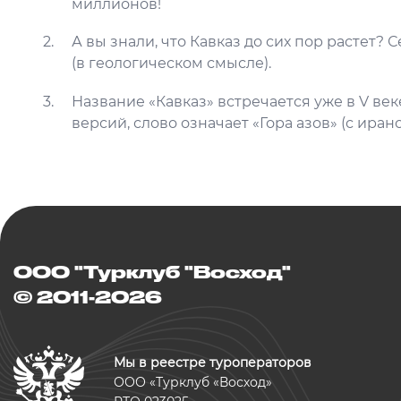
миллионов!
А вы знали, что Кавказ до сих пор растет? 
(в геологическом смысле).
Название «Кавказ» встречается уже в V ве
версий, слово означает «Гора азов» (с иранс
ООО "Турклуб "Восход"
© 2011-2026
Мы в реестре туроператоров
ООО «Турклуб «Восход»