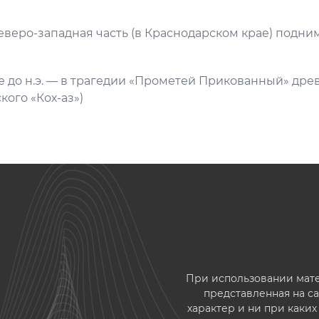
Северо-западная часть (в Краснодарском крае) подним
ке до н.э. — в трагедии «Прометей Прикованный» дре
кого «Кох-аз»)
При использовании матер
представленная на 
характер и ни при каки