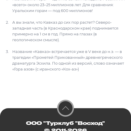
«всего» около 23–25 миллионов лет. Для сравнения:
Уральским горам — под 600 миллионов!
А вы знали, что Кавказ до сих пор растет? Северо-
западная часть (в Краснодарском крае) поднимается
примерно на 1 см в год. Прямо на глазах (в
геологическом смысле).
Название «Кавказ» встречается уже в V веке до н.э. — в
трагедии «Прометей Прикованный» древнегреческого
драматурга Эсхила. По одной из версий, слово означает
«Гора азов» (с иранского «Кох-аз»)
ООО "Турклуб "Восход"
© 2011-2026