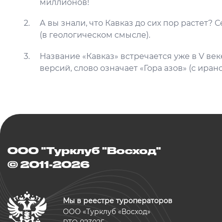
миллионов!
А вы знали, что Кавказ до сих пор растет? 
(в геологическом смысле).
Название «Кавказ» встречается уже в V ве
версий, слово означает «Гора азов» (с иранс
ООО "Турклуб "Восход"
© 2011-2026
Мы в реестре туроператоров
ООО «Турклуб «Восход»