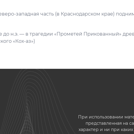
Северо-западная часть (в Краснодарском крае) подним
ке до н.э. — в трагедии «Прометей Прикованный» дре
кого «Кох-аз»)
При использовании матер
представленная на 
характер и ни при каки