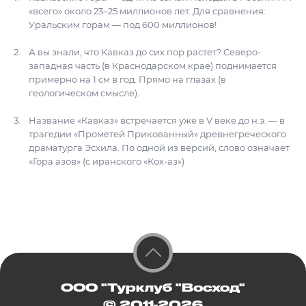
«всего» около 23–25 миллионов лет. Для сравнения:
Уральским горам — под 600 миллионов!
А вы знали, что Кавказ до сих пор растет? Северо-
западная часть (в Краснодарском крае) поднимается
примерно на 1 см в год. Прямо на глазах (в
геологическом смысле).
Название «Кавказ» встречается уже в V веке до н.э. — в
трагедии «Прометей Прикованный» древнегреческого
драматурга Эсхила. По одной из версий, слово означает
«Гора азов» (с иранского «Кох-аз»)
ООО "Турклуб "Восход"
© 2011-2026