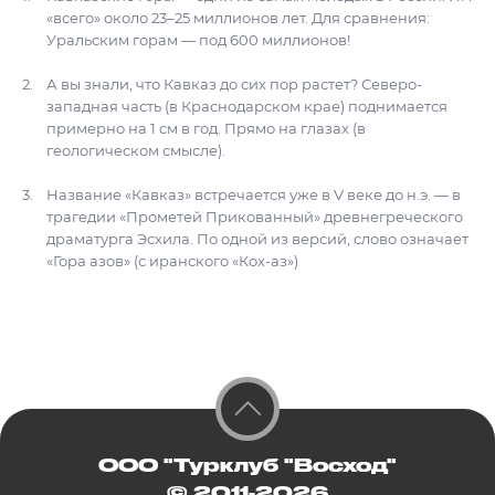
«всего» около 23–25 миллионов лет. Для сравнения:
Уральским горам — под 600 миллионов!
А вы знали, что Кавказ до сих пор растет? Северо-
западная часть (в Краснодарском крае) поднимается
примерно на 1 см в год. Прямо на глазах (в
геологическом смысле).
Название «Кавказ» встречается уже в V веке до н.э. — в
трагедии «Прометей Прикованный» древнегреческого
драматурга Эсхила. По одной из версий, слово означает
«Гора азов» (с иранского «Кох-аз»)
ООО "Турклуб "Восход"
© 2011-2026