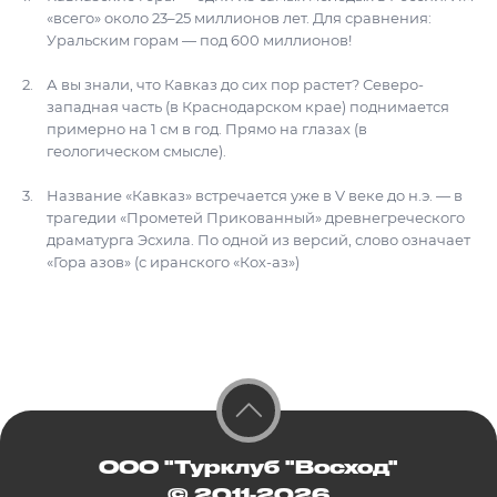
«всего» около 23–25 миллионов лет. Для сравнения:
Уральским горам — под 600 миллионов!
А вы знали, что Кавказ до сих пор растет? Северо-
западная часть (в Краснодарском крае) поднимается
примерно на 1 см в год. Прямо на глазах (в
геологическом смысле).
Название «Кавказ» встречается уже в V веке до н.э. — в
трагедии «Прометей Прикованный» древнегреческого
драматурга Эсхила. По одной из версий, слово означает
«Гора азов» (с иранского «Кох-аз»)
ООО "Турклуб "Восход"
© 2011-2026