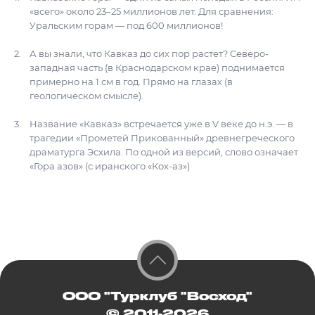
«всего» около 23–25 миллионов лет. Для сравнения:
Уральским горам — под 600 миллионов!
А вы знали, что Кавказ до сих пор растет? Северо-
западная часть (в Краснодарском крае) поднимается
примерно на 1 см в год. Прямо на глазах (в
геологическом смысле).
Название «Кавказ» встречается уже в V веке до н.э. — в
трагедии «Прометей Прикованный» древнегреческого
драматурга Эсхила. По одной из версий, слово означает
«Гора азов» (с иранского «Кох-аз»)
ООО "Турклуб "Восход"
© 2011-2026