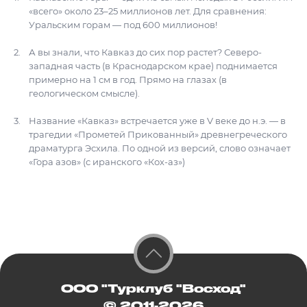
«всего» около 23–25 миллионов лет. Для сравнения:
Уральским горам — под 600 миллионов!
А вы знали, что Кавказ до сих пор растет? Северо-
западная часть (в Краснодарском крае) поднимается
примерно на 1 см в год. Прямо на глазах (в
геологическом смысле).
Название «Кавказ» встречается уже в V веке до н.э. — в
трагедии «Прометей Прикованный» древнегреческого
драматурга Эсхила. По одной из версий, слово означает
«Гора азов» (с иранского «Кох-аз»)
ООО "Турклуб "Восход"
© 2011-2026