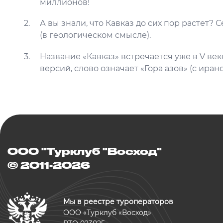
миллионов!
А вы знали, что Кавказ до сих пор растет? 
(в геологическом смысле).
Название «Кавказ» встречается уже в V ве
версий, слово означает «Гора азов» (с иранс
ООО "Турклуб "Восход"
© 2011-2026
Мы в реестре туроператоров
ООО «Турклуб «Восход»