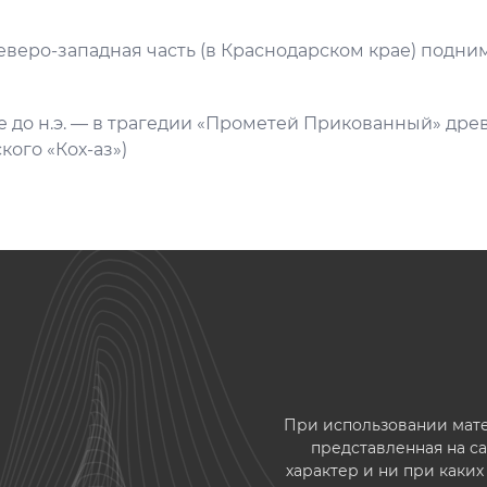
Северо-западная часть (в Краснодарском крае) подним
ке до н.э. — в трагедии «Прометей Прикованный» дре
кого «Кох-аз»)
При использовании матер
представленная на 
характер и ни при каки