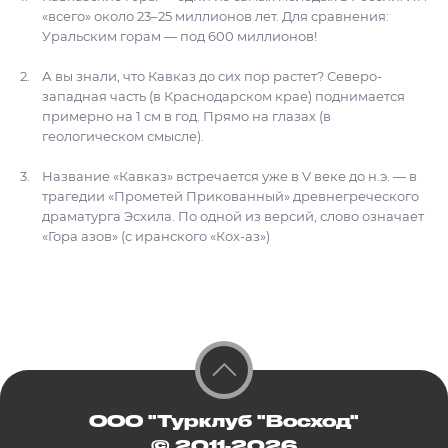
«всего» около 23–25 миллионов лет. Для сравнения:
Уральским горам — под 600 миллионов!
А вы знали, что Кавказ до сих пор растет? Северо-
западная часть (в Краснодарском крае) поднимается
примерно на 1 см в год. Прямо на глазах (в
геологическом смысле).
Название «Кавказ» встречается уже в V веке до н.э. — в
трагедии «Прометей Прикованный» древнегреческого
драматурга Эсхила. По одной из версий, слово означает
«Гора азов» (с иранского «Кох-аз»)
ООО "Турклуб "Восход"
© 2011-2026