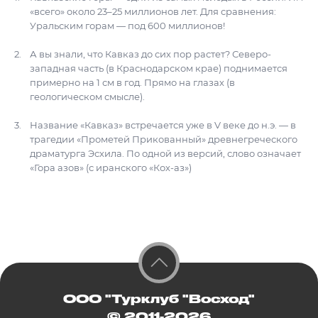
«всего» около 23–25 миллионов лет. Для сравнения:
Уральским горам — под 600 миллионов!
А вы знали, что Кавказ до сих пор растет? Северо-
западная часть (в Краснодарском крае) поднимается
примерно на 1 см в год. Прямо на глазах (в
геологическом смысле).
Название «Кавказ» встречается уже в V веке до н.э. — в
трагедии «Прометей Прикованный» древнегреческого
драматурга Эсхила. По одной из версий, слово означает
«Гора азов» (с иранского «Кох-аз»)
ООО "Турклуб "Восход"
© 2011-2026