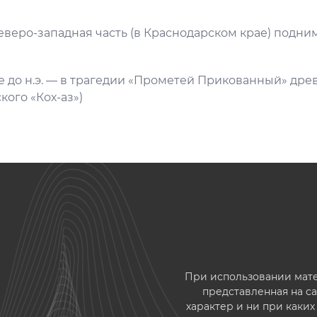
Северо-западная часть (в Краснодарском крае) подним
ке до н.э. — в трагедии «Прометей Прикованный» дре
кого «Кох-аз»)
При использовании матер
представленная на 
характер и ни при каки