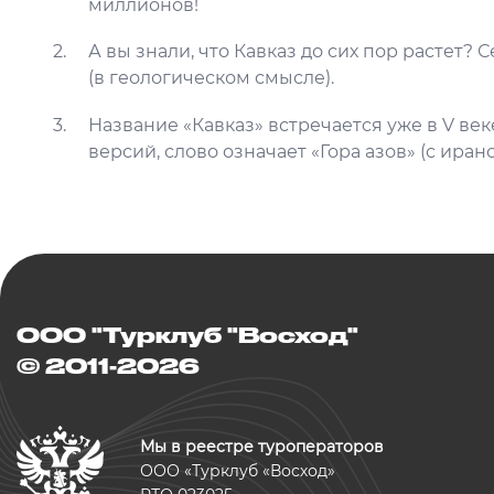
миллионов!
А вы знали, что Кавказ до сих пор растет? 
(в геологическом смысле).
Название «Кавказ» встречается уже в V ве
версий, слово означает «Гора азов» (с иранс
ООО "Турклуб "Восход"
© 2011-2026
Мы в реестре туроператоров
ООО «Турклуб «Восход»