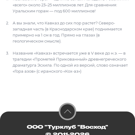
«всего» около 23–25 миллионов лет. Для сравнения:
Уральским горам — под 600 миллионов!
А вы знали, что Кавказ до сих пор растет? Северо-
западная часть (в Краснодарском крае) поднимается
примерно на 1 см в год. Прямо на глазах (в
геологическом смысле).
Название «Кавказ» встречается уже в V веке до н.э. — в
трагедии «Прометей Прикованный» древнегреческого
драматурга Эсхила. По одной из версий, слово означает
«Гора азов» (с иранского «Кох-аз»)
ООО "Турклуб "Восход"
© 2011-2026