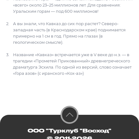
«всего» около 23–25 миллионов лет. Для сравнения:
Уральским горам — под 600 миллионов!
А вы знали, что Кавказ до сих пор растет? Северо-
западная часть (в Краснодарском крае) поднимается
примерно на 1 см в год. Прямо на глазах (в
геологическом смысле).
Название «Кавказ» встречается уже в V веке до н.э. — в
трагедии «Прометей Прикованный» древнегреческого
драматурга Эсхила. По одной из версий, слово означает
«Гора азов» (с иранского «Кох-аз»)
ООО "Турклуб "Восход"
© 2011-2026