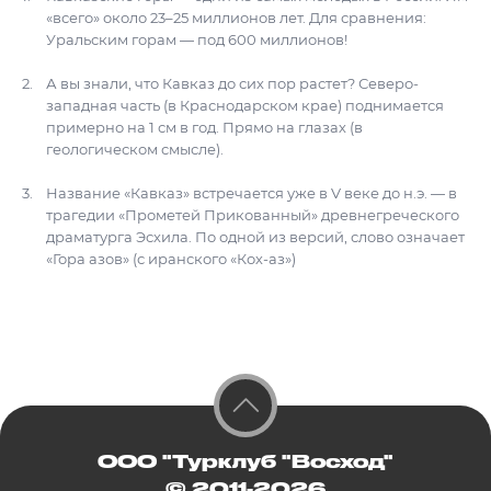
«всего» около 23–25 миллионов лет. Для сравнения:
Уральским горам — под 600 миллионов!
А вы знали, что Кавказ до сих пор растет? Северо-
западная часть (в Краснодарском крае) поднимается
примерно на 1 см в год. Прямо на глазах (в
геологическом смысле).
Название «Кавказ» встречается уже в V веке до н.э. — в
трагедии «Прометей Прикованный» древнегреческого
драматурга Эсхила. По одной из версий, слово означает
«Гора азов» (с иранского «Кох-аз»)
ООО "Турклуб "Восход"
© 2011-2026